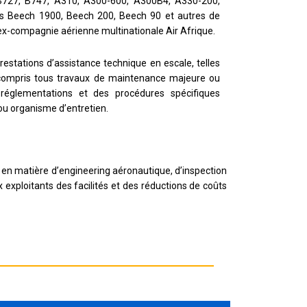
B727, B747, A310, A300-600, A300B4, A330-200,
ons Beech 1900, Beech 200, Beech 90 et autres de
 l’ex-compagnie aérienne multinationale Air Afrique.
stations d’assistance technique en escale, telles
 compris tous travaux de maintenance majeure ou
réglementations et des procédures spécifiques
u organisme d’entretien.
r en matière d’engineering aéronautique, d’inspection
 exploitants des facilités et des réductions de coûts